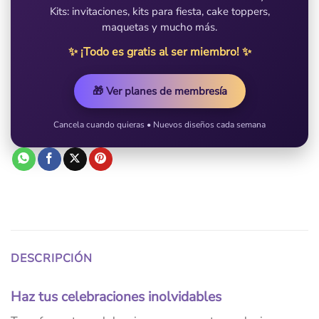
Kits: invitaciones, kits para fiesta, cake toppers,
maquetas y mucho más.
✨ ¡Todo es gratis al ser miembro! ✨
🎁 Ver planes de membresía
Cancela cuando quieras • Nuevos diseños cada semana
DESCRIPCIÓN
Haz tus celebraciones inolvidables