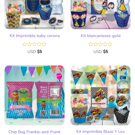
deseos
deseos
Kit Imprimible baby corona
Kit blancanieves gold
Valorado
USD
$
5
Valorado
USD
$
5
con
con
0
0
de
de
5
5
Añadir
Añadir
a la
a la
lista
lista
de
de
deseos
deseos
Kit Imprimible Blaze Y Los
Chip Bag Frankie-and-Frank