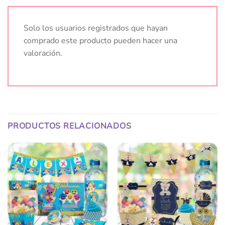
Solo los usuarios registrados que hayan
comprado este producto pueden hacer una
valoración.
PRODUCTOS RELACIONADOS
Añadir
Añadir
a la
a la
lista
lista
de
de
deseos
deseos