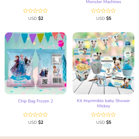
Monster Machines
Valorado
USD
$
2
Valorado
USD
$
5
con
con
0
0
de
de
5
5
Añadir
Añadir
a la
a la
lista
lista
de
de
deseos
deseos
Kit Imprimible baby Shower
Chip Bag Frozen 2
Mickey
Valorado
USD
$
2
Valorado
USD
$
5
con
con
0
0
de
de