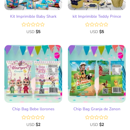
Kit Imprimible Baby Shark
kit Imprimible Teddy Prince
Valorado
USD
$
5
Valorado
USD
$
5
con
con
0
0
de
de
5
5
Añadir
Añadir
a la
a la
lista
lista
de
de
deseos
deseos
Chip Bag Bebe llorones
Chip Bag Granja de Zenon
Valorado
USD
$
2
Valorado
USD
$
2
con
con