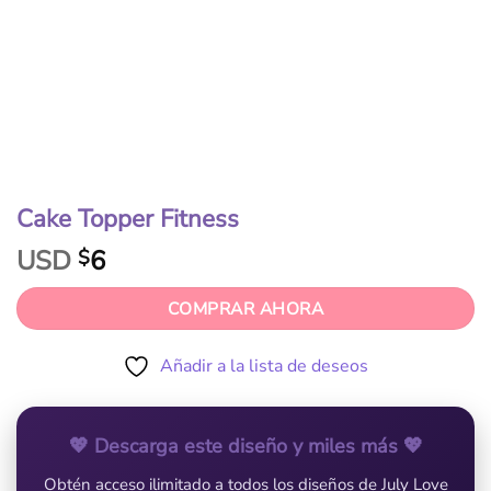
Cake Topper Fitness
USD
6
$
COMPRAR AHORA
Añadir a la lista de deseos
💖 Descarga este diseño y miles más 💖
Obtén acceso ilimitado a todos los diseños de July Love