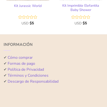
Kit Imprimible Elefantita
Kit Jurassic World
Baby Shower
Valorado
USD
$
5
Valorado
USD
$
5
con
con
0
0
de
de
5
5
INFORMACIÓN
✔
Cómo comprar
✔
Formas de pago
✔
Política de Privacidad
✔
Términos y Condiciones
✔
Descargo de Responsabilidad