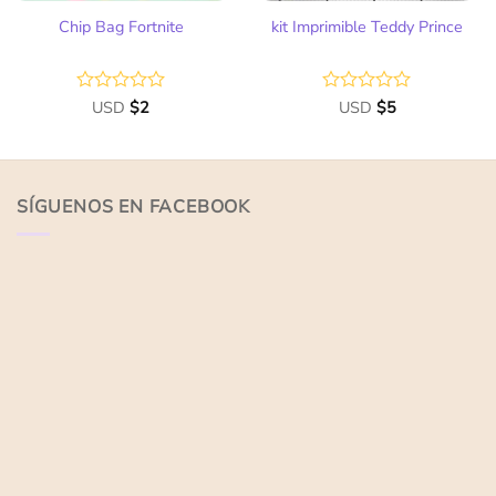
Chip Bag Fortnite
kit Imprimible Teddy Prince
Valorado
USD
$
2
Valorado
USD
$
5
con
con
0
0
de
de
5
5
SÍGUENOS EN FACEBOOK