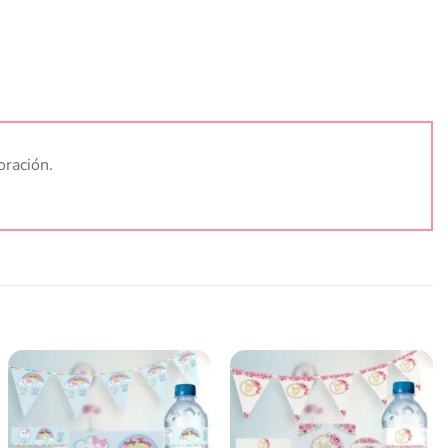
oración.
Añadir
Añadir
a la
a la
lista
lista
de
de