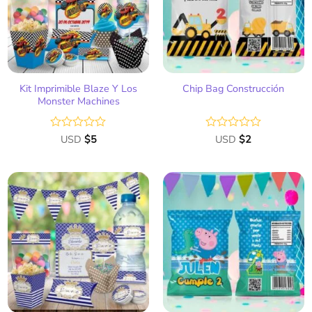
deseos
deseos
Kit Imprimible Blaze Y Los
Chip Bag Construcción
Monster Machines
Valorado
USD
$
5
Valorado
USD
$
2
con
con
0
0
de
de
5
5
Añadir
Añadir
a la
a la
lista
lista
de
de
deseos
deseos