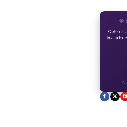
💖 
Obtén acce
invitacion
Ca