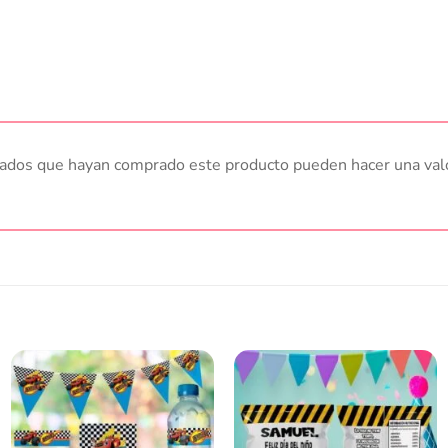
trados que hayan comprado este producto pueden hacer una val
Añadir
Añadir
a la
a la
lista
lista
de
de