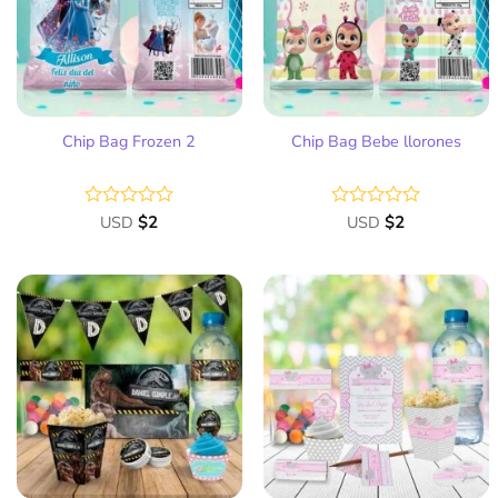
deseos
deseos
Chip Bag Frozen 2
Chip Bag Bebe llorones
Valorado
USD
$
2
Valorado
USD
$
2
con
con
0
0
de
de
5
5
Añadir
Añadir
a la
a la
lista
lista
de
de
deseos
deseos