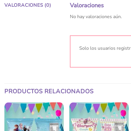
Valoraciones
VALORACIONES (0)
No hay valoraciones aún.
Solo los usuarios regis
PRODUCTOS RELACIONADOS
Añadir
Añadir
a la
a la
lista
lista
de
de