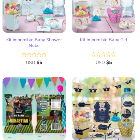
deseos
deseos
Kit imprimible Baby Shower
Kit Imprimible Baby Girl
Nube
Valorado
USD
$
5
Valorado
USD
$
5
con
con
0
0
de
de
5
5
Añadir
Añadir
a la
a la
lista
lista
de
de
deseos
deseos