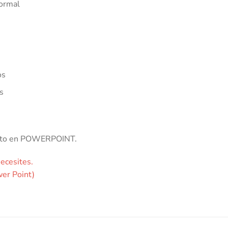
normal
os
s
texto en POWERPOINT.
necesites.
wer Point)