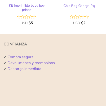
Kit Imprimible baby boy
Chip Bag George Pig
prince
Valorado
USD
$
5
Valorado
USD
$
2
con
con
0
0
de
de
5
5
CONFIANZA
✔
Compra segura
✔
Devoluciones y reembolsos
✔
Descarga inmediata