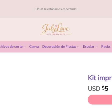
¡Hola! Te estábamos esperando!
hivos de corte
Canva
Decoración de Fiestas
Escolar
Packs
Kit imp
USD
5
$