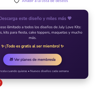
Añadir a la lista de deseos
Descarga este diseño y miles más 💖
so ilimitado a todos los diseños de July Love Kits:
es, kits para fiesta, cake toppers, maquetas y mucho
más.
✨ ¡Todo es gratis al ser miembro! ✨
🎁 Ver planes de membresía
ncela cuando quieras • Nuevos diseños cada semana