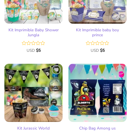
Kit Imprimible Baby Shower
Kit Imprimible baby boy
Jungla
prince
Valorado
USD
$
5
Valorado
USD
$
5
con
con
0
0
de
de
5
5
Añadir
Añadir
a la
a la
lista
lista
de
de
deseos
deseos
Kit Jurassic World
Chip Bag Among us