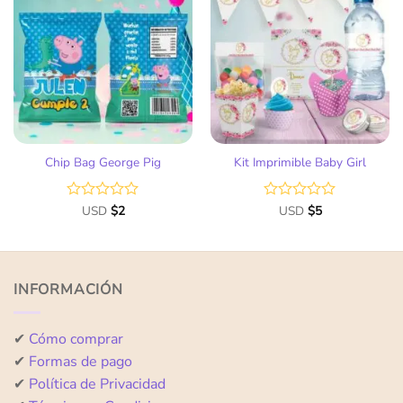
Añadir
Añadir
a la
a la
lista
lista
de
de
deseos
deseos
Chip Bag George Pig
Kit Imprimible Baby Girl
Valorado
USD
$
2
Valorado
USD
$
5
con
con
0
0
de
de
5
5
INFORMACIÓN
✔
Cómo comprar
✔
Formas de pago
✔
Política de Privacidad