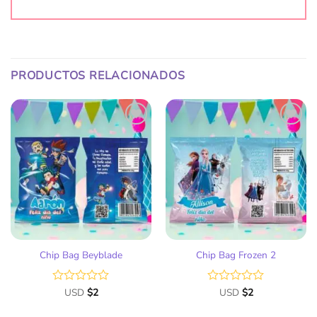
PRODUCTOS RELACIONADOS
Añadir
Añadir
a la
a la
lista
lista
de
de
deseos
deseos
Chip Bag Beyblade
Chip Bag Frozen 2
Valorado
USD
$
2
Valorado
USD
$
2
con
con
0
0