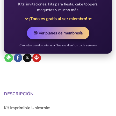
Kits: invitaciones, kits para fiesta, cake toppers,
maquetas y mucho más.
✨ ¡Todo es gratis al ser miembro! ✨
🎁 Ver planes de membresía
Cancela cuando quieras • Nuevos diseños cada semana
DESCRIPCIÓN
Kit Imprimible Unicornio: