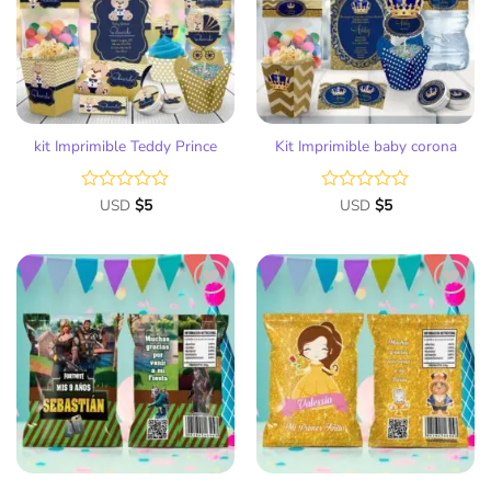
de
de
deseos
deseos
kit Imprimible Teddy Prince
Kit Imprimible baby corona
Valorado
USD
$
5
Valorado
USD
$
5
con
con
0
0
de
de
5
5
Añadir
Añadir
a la
a la
lista
lista
de
de
deseos
deseos