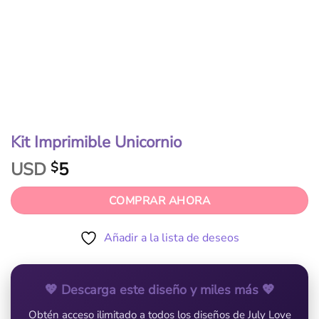
Kit Imprimible Unicornio
USD
5
$
COMPRAR AHORA
Añadir a la lista de deseos
💖 Descarga este diseño y miles más 💖
Obtén acceso ilimitado a todos los diseños de July Love