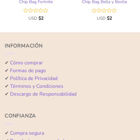
Chip Bag Fortnite
Chip Bag Bella y Bestia
Valorado
USD
$
2
Valorado
USD
$
2
con
con
0
0
de
de
5
5
INFORMACIÓN
✔
Cómo comprar
✔
Formas de pago
✔
Política de Privacidad
✔
Términos y Condiciones
✔
Descargo de Responsabilidad
CONFIANZA
✔
Compra segura