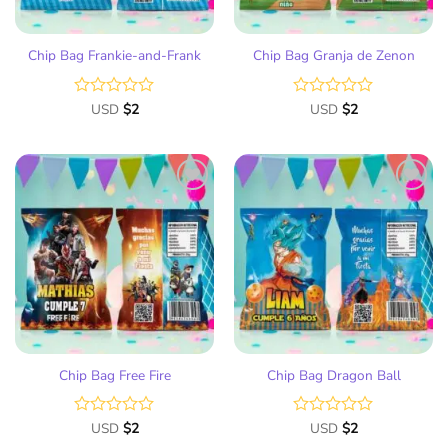
Chip Bag Frankie-and-Frank
Chip Bag Granja de Zenon
Valorado
USD
$
2
Valorado
USD
$
2
con
con
0
0
de
de
5
5
Añadir
Añadir
a la
a la
lista
lista
de
de
deseos
deseos
Chip Bag Free Fire
Chip Bag Dragon Ball
Valorado
USD
$
2
Valorado
USD
$
2
con
con