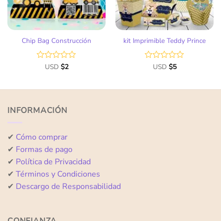
Chip Bag Construcción
kit Imprimible Teddy Prince
Valorado
USD
$
2
Valorado
USD
$
5
con
con
0
0
de
de
5
5
INFORMACIÓN
✔
Cómo comprar
✔
Formas de pago
✔
Política de Privacidad
✔
Términos y Condiciones
✔
Descargo de Responsabilidad