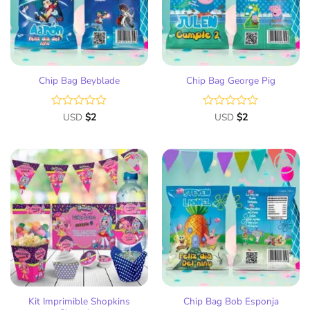
deseos
deseos
Chip Bag Beyblade
Chip Bag George Pig
Valorado
USD
$
2
Valorado
USD
$
2
con
con
0
0
de
de
5
5
Añadir
Añadir
a la
a la
lista
lista
de
de
deseos
deseos
Kit Imprimible Shopkins
Chip Bag Bob Esponja