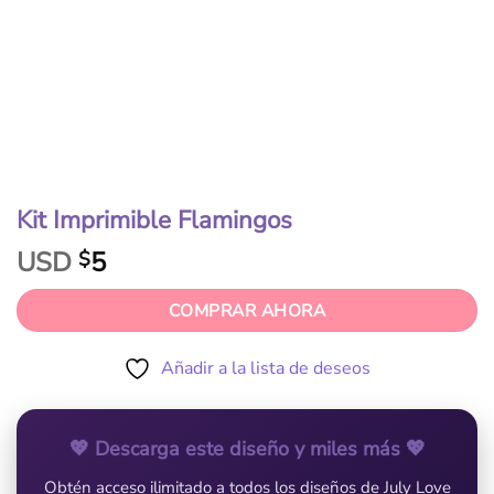
Kit Imprimible Flamingos
USD
5
$
COMPRAR AHORA
Añadir a la lista de deseos
💖 Descarga este diseño y miles más 💖
Obtén acceso ilimitado a todos los diseños de July Love