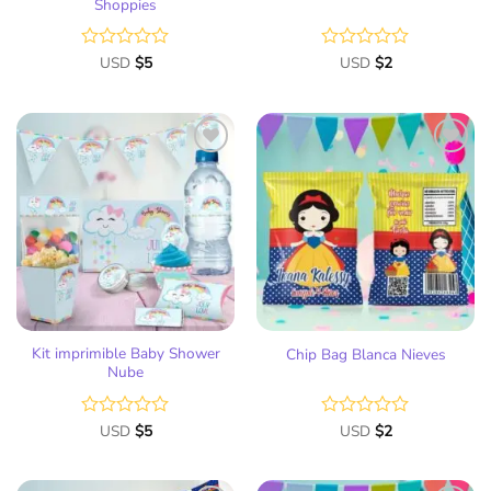
Shoppies
Valorado
USD
$
5
Valorado
USD
$
2
con
con
0
0
de
de
5
5
Añadir
Añadir
a la
a la
lista
lista
de
de
deseos
deseos
Kit imprimible Baby Shower
Chip Bag Blanca Nieves
Nube
Valorado
USD
$
5
Valorado
USD
$
2
con
con
0
0
de
de