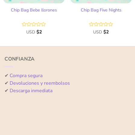
Chip Bag Bebe llorones
Chip Bag Five Nights
Valorado
USD
$
2
Valorado
USD
$
2
con
con
0
0
de
de
5
5
CONFIANZA
✔
Compra segura
✔
Devoluciones y reembolsos
✔
Descarga inmediata