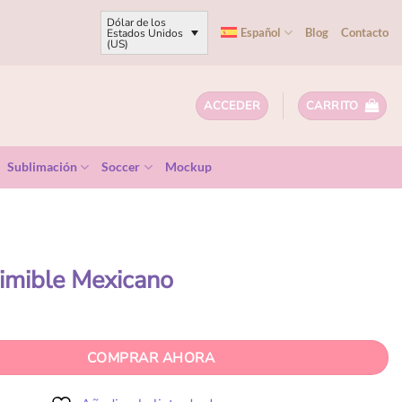
Dólar de los
Español
Blog
Contacto
Estados Unidos
(US)
ACCEDER
CARRITO
Sublimación
Soccer
Mockup
rimible Mexicano
COMPRAR AHORA