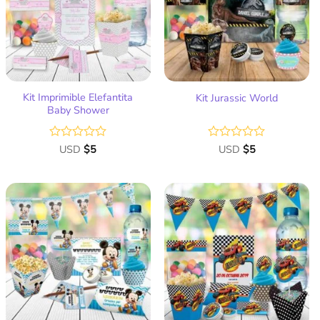
de
de
deseos
deseos
Kit Imprimible Elefantita
Kit Jurassic World
Baby Shower
Valorado
USD
$
5
Valorado
USD
$
5
con
con
0
0
de
de
5
5
Añadir
Añadir
a la
a la
lista
lista
de
de
deseos
deseos