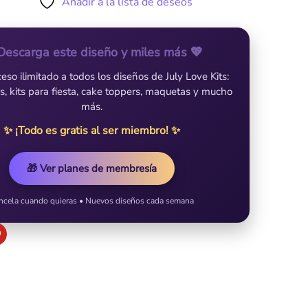
Añadir a la lista de deseos
Descarga este diseño y miles más 💖
so ilimitado a todos los diseños de July Love Kits:
es, kits para fiesta, cake toppers, maquetas y mucho
más.
✨ ¡Todo es gratis al ser miembro! ✨
🎁 Ver planes de membresía
ncela cuando quieras • Nuevos diseños cada semana