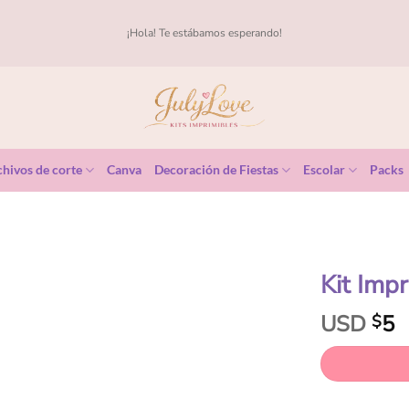
¡Hola! Te estábamos esperando!
hivos de corte
Canva
Decoración de Fiestas
Escolar
Packs
Kit Imp
USD
5
$