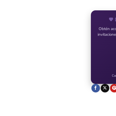
💖 
Obtén acce
invitacion
Ca