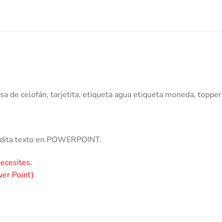
olsa de celofán, tarjetita, etiqueta agua etiqueta moneda, toppe
edita texto en POWERPOINT.
necesites.
wer Point)