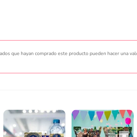
trados que hayan comprado este producto pueden hacer una val
Añadir
Añadir
a la
a la
lista
lista