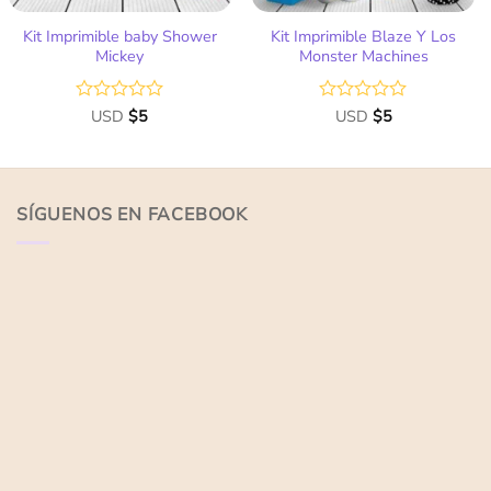
Kit Imprimible baby Shower
Kit Imprimible Blaze Y Los
Mickey
Monster Machines
Valorado
USD
$
5
Valorado
USD
$
5
con
con
0
0
de
de
5
5
SÍGUENOS EN FACEBOOK