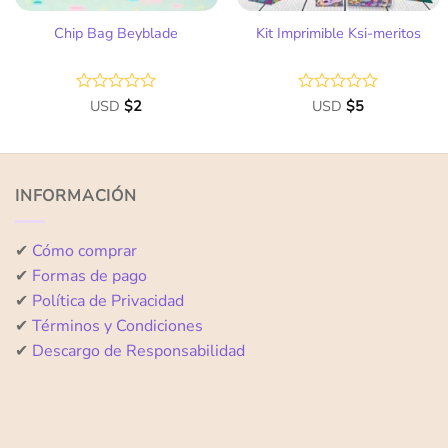
Chip Bag Beyblade
Kit Imprimible Ksi-meritos
Valorado
USD
$
2
Valorado
USD
$
5
con
con
0
0
de
de
5
5
INFORMACIÓN
✔
Cómo comprar
✔
Formas de pago
✔
Política de Privacidad
✔
Términos y Condiciones
✔
Descargo de Responsabilidad