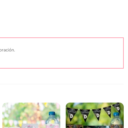
oración.
Añadir
Añadir
a la
a la
lista
lista