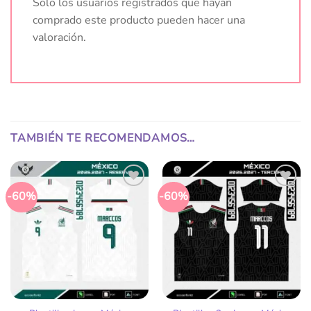
Solo los usuarios registrados que hayan
comprado este producto pueden hacer una
valoración.
TAMBIÉN TE RECOMENDAMOS…
-60%
-60%
Añadir
Añadir
a la
a la
lista
lista
de
de
deseos
deseos