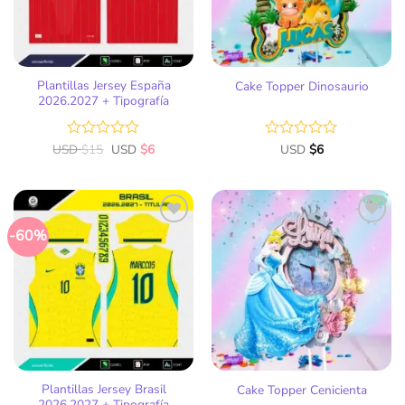
Plantillas Jersey España
Cake Topper Dinosaurio
2026.2027 + Tipografía
USD
Valorado
$
15
USD
$
6
Valorado
USD
$
6
con
con
0
0
de
de
5
5
-60%
Añadir
Añadir
a la
a la
lista
lista
de
de
deseos
deseos
Plantillas Jersey Brasil
Cake Topper Cenicienta
2026.2027 + Tipografía