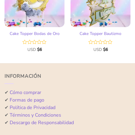
Cake Topper Bodas de Oro
Cake Topper Bautizmo
Valorado
USD
$
6
Valorado
USD
$
6
con
con
0
0
de
de
5
5
INFORMACIÓN
✔
Cómo comprar
✔
Formas de pago
✔
Política de Privacidad
✔
Términos y Condiciones
✔
Descargo de Responsabilidad