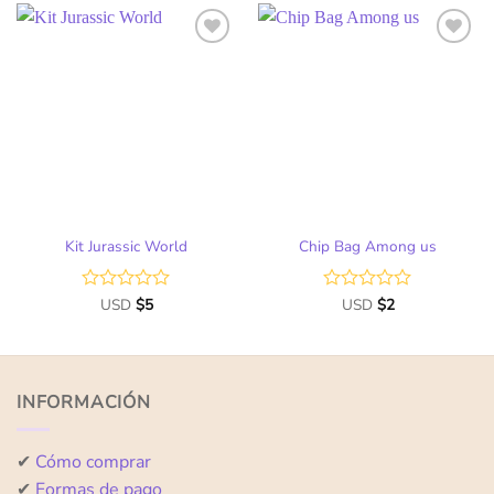
de
de
5
5
Kit Jurassic World
Chip Bag Among us
Valorado
USD
$
5
Valorado
USD
$
2
con
con
0
0
de
de
5
5
INFORMACIÓN
✔
Cómo comprar
✔
Formas de pago