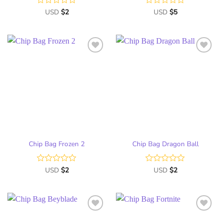
Valorado
USD
$
2
Valorado
USD
$
5
con
con
0
0
de
de
5
5
Chip Bag Frozen 2
Chip Bag Dragon Ball
Valorado
USD
$
2
Valorado
USD
$
2
con
con
0
0
de
de
5
5