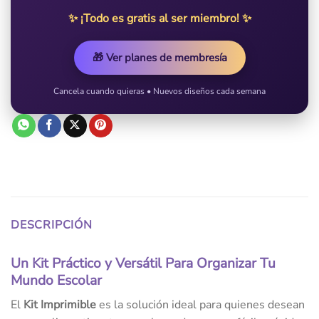
✨ ¡Todo es gratis al ser miembro! ✨
🎁 Ver planes de membresía
Cancela cuando quieras • Nuevos diseños cada semana
DESCRIPCIÓN
Un Kit Práctico y Versátil Para Organizar Tu
Mundo Escolar
El
Kit Imprimible
es la solución ideal para quienes desean