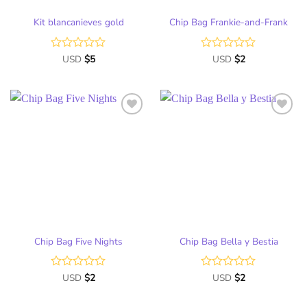
Kit blancanieves gold
Chip Bag Frankie-and-Frank
Valorado
USD
$
5
Valorado
USD
$
2
con
con
0
0
de
de
5
5
Chip Bag Five Nights
Chip Bag Bella y Bestia
Valorado
USD
$
2
Valorado
USD
$
2
con
con
0
0