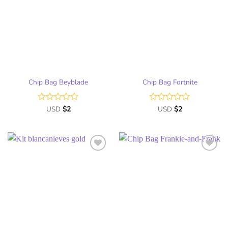
Chip Bag Beyblade
Chip Bag Fortnite
Valorado
USD
$
2
Valorado
USD
$
2
con
con
0
0
de
de
5
5