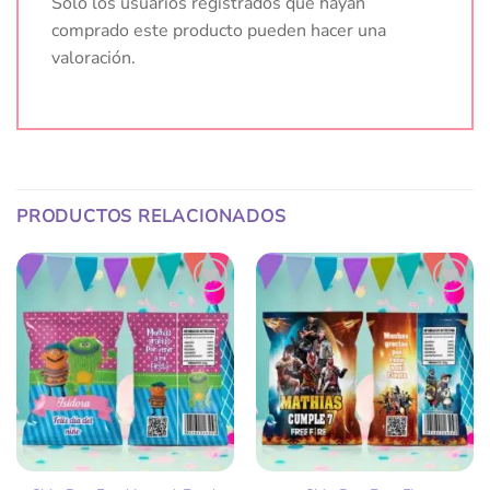
Solo los usuarios registrados que hayan
comprado este producto pueden hacer una
valoración.
PRODUCTOS RELACIONADOS
Añadir
Añadir
a la
a la
lista
lista
de
de
deseos
deseos