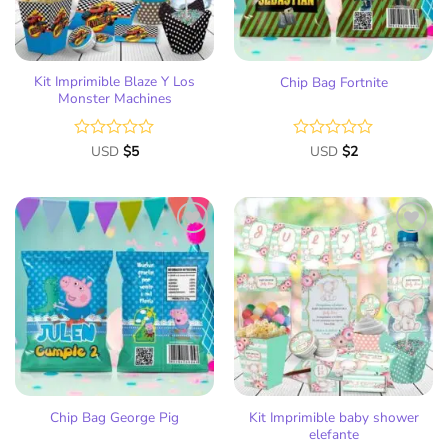
Kit Imprimible Blaze Y Los
Chip Bag Fortnite
Monster Machines
Valorado
USD
$
5
Valorado
USD
$
2
con
con
0
0
de
de
5
5
Añadir
Añadir
a la
a la
lista
lista
de
de
deseos
deseos
Kit Imprimible baby shower
Chip Bag George Pig
elefante