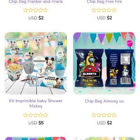
Chip Bag Frankie-and-Frank
Chip Bag Free Fire
Valorado
USD
$
2
Valorado
USD
$
2
con
con
0
0
de
de
5
5
Añadir
Añadir
a la
a la
lista
lista
de
de
deseos
deseos
Kit Imprimible baby Shower
Chip Bag Among us
Mickey
Valorado
USD
$
5
Valorado
USD
$
2
con
con
0
0
de
de