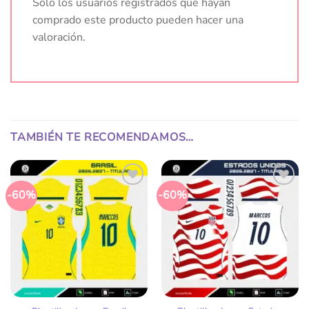
Solo los usuarios registrados que hayan
comprado este producto pueden hacer una
valoración.
TAMBIÉN TE RECOMENDAMOS…
-60%
-60%
Añadir
Añadir
a la
a la
lista
lista
de
de
deseos
deseos