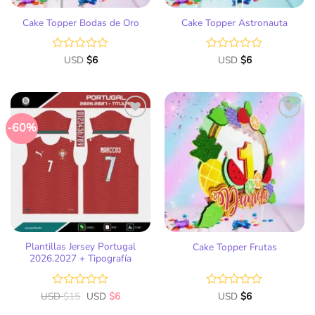
Cake Topper Bodas de Oro
Cake Topper Astronauta
Valorado
USD
$
6
Valorado
USD
$
6
con
con
0
0
de
de
5
5
-60%
Añadir
Añadir
a la
a la
lista
lista
de
de
deseos
deseos
Plantillas Jersey Portugal
Cake Topper Frutas
2026.2027 + Tipografía
USD
Valorado
$
15
USD
$
6
Valorado
USD
$
6
con
con