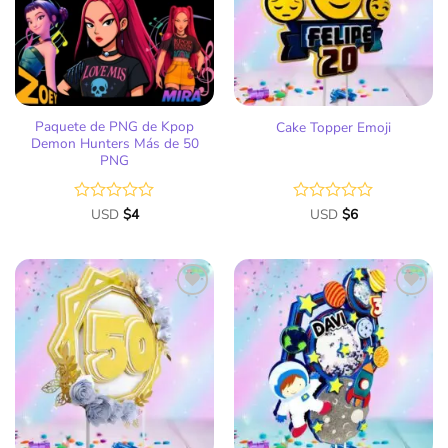
deseos
deseos
Paquete de PNG de Kpop
Cake Topper Emoji
Demon Hunters Más de 50
PNG
Valorado
USD
$
4
Valorado
USD
$
6
con
con
0
0
de
de
5
5
Añadir
Añadir
a la
a la
lista
lista
de
de
deseos
deseos