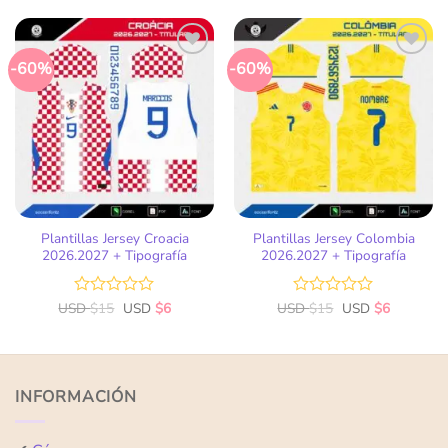
0
0
de
de
5
5
-60%
-60%
Añadir
Añadir
a la
a la
lista
lista
de
de
deseos
deseos
Plantillas Jersey Croacia
Plantillas Jersey Colombia
2026.2027 + Tipografía
2026.2027 + Tipografía
USD
Valorado
$
15
USD
$
6
USD
Valorado
$
15
USD
$
6
con
con
0
0
de
de
5
5
INFORMACIÓN