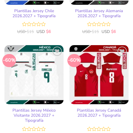
Plantillas Jersey Chile
Plantillas Jersey Alemania
2026.2027 + Tipografía
2026.2027 + Tipografía
USD
Valorado
$
15
USD
$
6
USD
Valorado
$
15
USD
$
6
con
con
0
0
de
de
5
5
-60%
-60%
Añadir
Añadir
a la
a la
lista
lista
de
de
deseos
deseos
Plantillas Jersey México
Plantillas Jersey Canadá
Visitante 2026.2027 +
2026.2027 + Tipografía
Tipografía