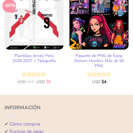
-60%
Añadir
Añadir
a la
a la
lista
lista
de
de
deseos
deseos
Plantillas Jersey Perú
Paquete de PNG de Kpop
2026.2027 + Tipografía
Demon Hunters Más de 50
PNG
USD
Valorado
$
15
USD
$
6
Valorado
USD
$
4
con
con
0
0
de
de
5
5
INFORMACIÓN
✔
Cómo comprar
✔
Formas de pago