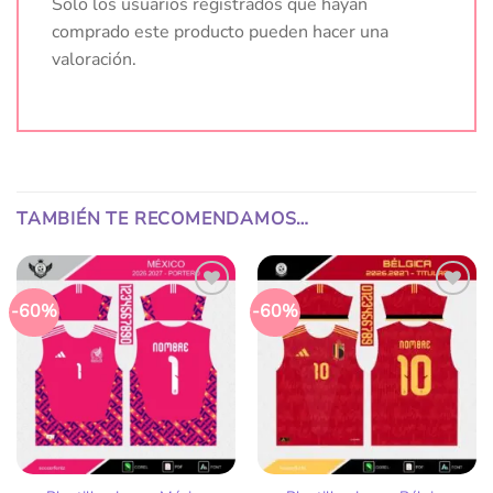
Solo los usuarios registrados que hayan
comprado este producto pueden hacer una
valoración.
TAMBIÉN TE RECOMENDAMOS…
-60%
-60%
Añadir
Añadir
a la
a la
lista
lista
de
de
deseos
deseos