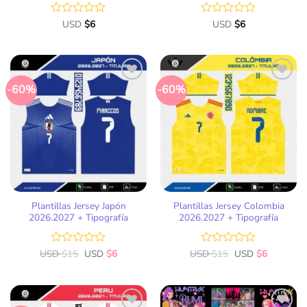
Valorado
USD
$
6
Valorado
USD
$
6
con
con
0
0
de
de
5
5
-60%
-60%
Añadir
Añadir
a la
a la
lista
lista
de
de
deseos
deseos
Plantillas Jersey Japón
Plantillas Jersey Colombia
2026.2027 + Tipografía
2026.2027 + Tipografía
USD
Valorado
$
15
USD
$
6
USD
Valorado
$
15
USD
$
6
con
con
0
0
de
de
5
5