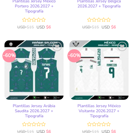
Plantillas Jersey México
Plantillas Jersey Bélgica
Portero 2026.2027 +
2026.2027 + Tipografía
Tipografía
USD
Valorado
$
15
USD
$
6
USD
Valorado
$
15
USD
$
6
con
con
0
0
de
de
5
5
-60%
-60%
Añadir
Añadir
a la
a la
lista
lista
de
de
deseos
deseos
Plantillas Jersey Arábia
Plantillas Jersey México
Saudita 2026.2027 +
Visitante 2026.2027 +
Tipografía
Tipografía
USD
Valorado
$
15
USD
$
6
USD
Valorado
$
15
USD
$
6