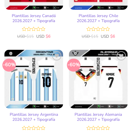
Plantillas Jersey Canadá
Plantillas Jersey Chile
2026.2027 + Tipografía
2026.2027 + Tipografía
USD
Valorado
$
15
USD
$
6
USD
Valorado
$
15
USD
$
6
con
con
0
0
de
de
5
5
-60%
-60%
Añadir
Añadir
a la
a la
lista
lista
de
de
deseos
deseos
Plantillas Jersey Argentina
Plantillas Jersey Alemania
2026.2027 + Tipografía
2026.2027 + Tipografía