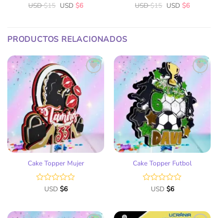
USD
Valorado
$
15
USD
$
6
USD
Valorado
$
15
USD
$
6
con
con
0
0
de
de
5
5
PRODUCTOS RELACIONADOS
Añadir
Añadir
a la
a la
lista
lista
de
de
deseos
deseos
Cake Topper Mujer
Cake Topper Futbol
Valorado
USD
$
6
Valorado
USD
$
6
con
con
0
0
de
de