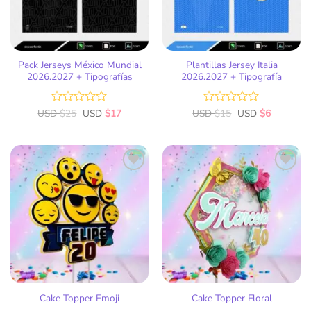
Pack Jerseys México Mundial
Plantillas Jersey Italia
2026.2027 + Tipografías
2026.2027 + Tipografía
USD
Valorado
$
25
USD
$
17
USD
Valorado
$
15
USD
$
6
con
con
0
0
de
de
5
5
Añadir
Añadir
a la
a la
lista
lista
de
de
deseos
deseos
Cake Topper Emoji
Cake Topper Floral